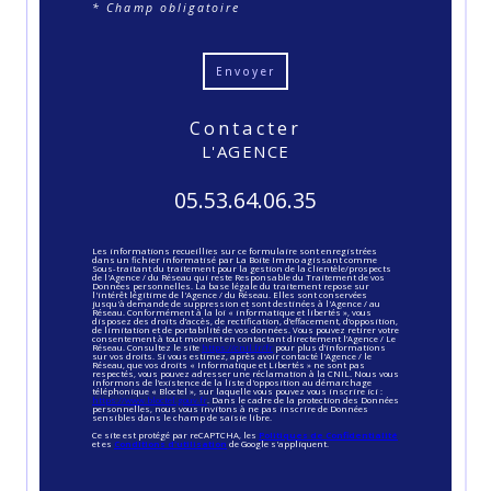
* Champ obligatoire
Envoyer
contacter
L'AGENCE
05.53.64.06.35
Les informations recueillies sur ce formulaire sont enregistrées
dans un fichier informatisé par La Boite Immo agissant comme
Sous-traitant du traitement pour la gestion de la clientèle/prospects
de l'Agence / du Réseau qui reste Responsable du Traitement de vos
Données personnelles. La base légale du traitement repose sur
l'intérêt légitime de l'Agence / du Réseau. Elles sont conservées
jusqu'à demande de suppression et sont destinées à l'Agence / au
Réseau. Conformément à la loi « informatique et libertés », vous
disposez des droits d’accès, de rectification, d’effacement, d’opposition,
de limitation et de portabilité de vos données. Vous pouvez retirer votre
consentement à tout moment en contactant directement l’Agence / Le
Réseau. Consultez le site
https://cnil.fr/fr
pour plus d’informations
sur vos droits. Si vous estimez, après avoir contacté l'Agence / le
Réseau, que vos droits « Informatique et Libertés » ne sont pas
respectés, vous pouvez adresser une réclamation à la CNIL. Nous vous
informons de l’existence de la liste d'opposition au démarchage
téléphonique « Bloctel », sur laquelle vous pouvez vous inscrire ici :
https://www.bloctel.gouv.fr
. Dans le cadre de la protection des Données
personnelles, nous vous invitons à ne pas inscrire de Données
sensibles dans le champ de saisie libre.
Ce site est protégé par reCAPTCHA, les
Politiques de Confidentialité
et es
Conditions d'utilisation
de Google s'appliquent.