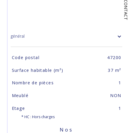
CONTACT
général
TRAD_SIROCCO_Caracteristique
Valeurs
Code postal
47200
Surface habitable (m²)
37 m²
Nombre de pièces
1
Meublé
NON
Etage
1
* HC : Hors charges
Nos