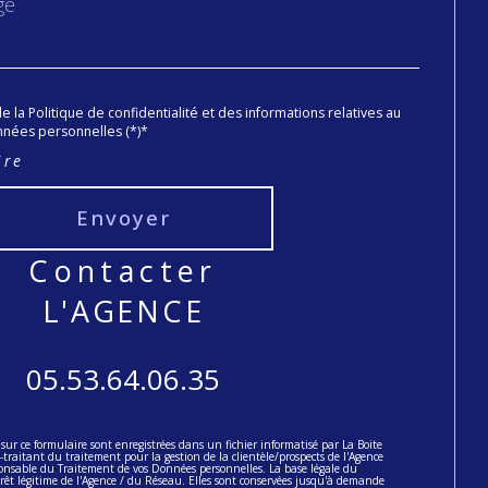
de la Politique de confidentialité et des informations relatives au
nées personnelles (*)*
ire
Envoyer
contacter
L'AGENCE
05.53.64.06.35
 sur ce formulaire sont enregistrées dans un fichier informatisé par La Boite
aitant du traitement pour la gestion de la clientèle/prospects de l'Agence
onsable du Traitement de vos Données personnelles. La base légale du
érêt légitime de l'Agence / du Réseau. Elles sont conservées jusqu'à demande