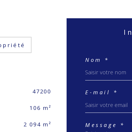
ropriété
Nom *
47200
E-mail *
106 m²
2 094 m²
Message *