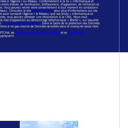
inées à l'Agence / au Réseau. Conformément à la loi « informatique et
 droits d’accès, de rectification, d’effacement, d’opposition, de limitation et
ées. Vous pouvez retirer votre consentement à tout moment en contactant
éseau. Consultez le site
https://cnil.fr/fr
pour plus d’informations sur vos
ès avoir contacté l'Agence / le Réseau, que vos droits « Informatique et
pectés, vous pouvez adresser une réclamation à la CNIL. Nous vous
 la liste d'opposition au démarchage téléphonique « Bloctel », sur laquelle
i :
https://www.bloctel.gouv.fr
. Dans le cadre de la protection des Données
itons à ne pas inscrire de Données sensibles dans le champ de saisie libre.
CAPTCHA, les
Politiques de Confidentialité
et es
Conditions
appliquent.