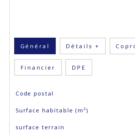
Général
Détails +
Cop
Financier
DPE
TRAD_SIROCCO_Caracteristique
Valeurs
Code postal
Surface habitable (m²)
surface terrain