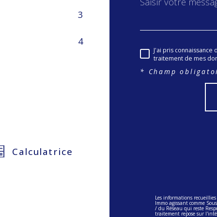
3
4
J'ai pris connaissance 
traitement de mes don
* Champ obligato
Calculatrice
Les informations recueillies
Immo agissant comme Sous-tr
/ du Réseau qui reste Resp
traitement repose sur l'int