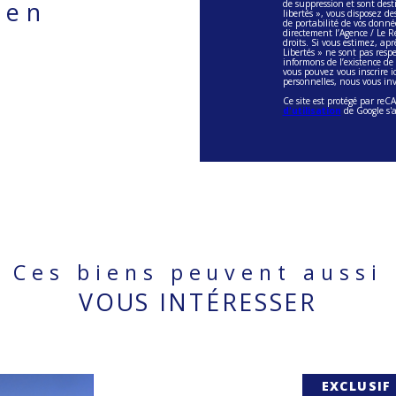
ien
de suppression et sont dest
libertés », vous disposez des
de portabilité de vos donn
directement l’Agence / Le R
droits. Si vous estimez, apr
Libertés » ne sont pas res
informons de l’existence de
vous pouvez vous inscrire ic
personnelles, nous vous inv
Ce site est protégé par re
d'utilisation
de Google s'
Ces biens peuvent aussi
VOUS INTÉRESSER
EXCLUSIF