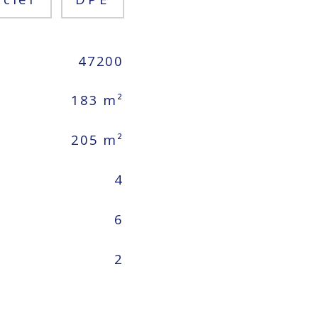
47200
183 m²
205 m²
4
6
2