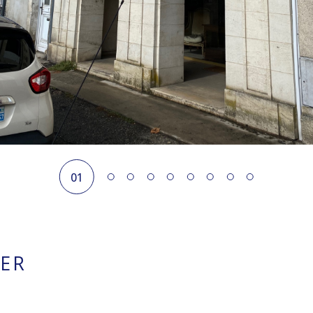
01
VER