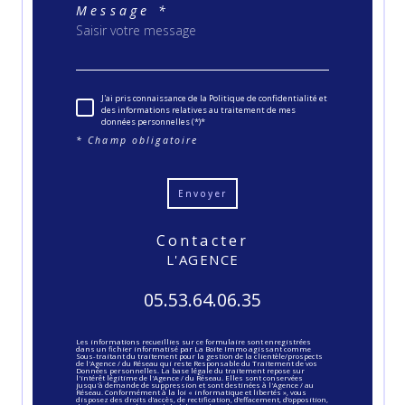
Message *
J'ai pris connaissance de la Politique de confidentialité et
des informations relatives au traitement de mes
données personnelles (*)*
* Champ obligatoire
Envoyer
contacter
L'AGENCE
05.53.64.06.35
Les informations recueillies sur ce formulaire sont enregistrées
dans un fichier informatisé par La Boite Immo agissant comme
Sous-traitant du traitement pour la gestion de la clientèle/prospects
de l'Agence / du Réseau qui reste Responsable du Traitement de vos
Données personnelles. La base légale du traitement repose sur
l'intérêt légitime de l'Agence / du Réseau. Elles sont conservées
jusqu'à demande de suppression et sont destinées à l'Agence / au
Réseau. Conformément à la loi « informatique et libertés », vous
disposez des droits d’accès, de rectification, d’effacement, d’opposition,