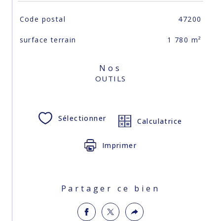
TRAD_SIROCCO_Caracteristique
Valeurs
Code postal
47200
surface terrain
1 780 m²
Nos
OUTILS
Sélectionner
Calculatrice
Imprimer
Partager ce bien