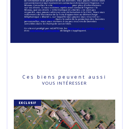
de limitation et de portabilité de vos données. Vous pouvez retirer votre
consentement à tout moment en contactant directement l’Agence / Le
Réseau. Consultez le site
https://cnil.fr/fr
pour plus d’informations
sur vos droits. Si vous estimez, après avoir contacté l'Agence / le
Réseau, que vos droits « Informatique et Libertés » ne sont pas
respectés, vous pouvez adresser une réclamation à la CNIL. Nous vous
informons de l’existence de la liste d'opposition au démarchage
téléphonique « Bloctel », sur laquelle vous pouvez vous inscrire ici :
https://www.bloctel.gouv.fr
. Dans le cadre de la protection des Données
personnelles, nous vous invitons à ne pas inscrire de Données
sensibles dans le champ de saisie libre.
Ce site est protégé par reCAPTCHA, les
Politiques de Confidentialité
et es
Conditions d'utilisation
de Google s'appliquent.
Ces biens peuvent aussi
VOUS INTÉRESSER
EXCLUSIF