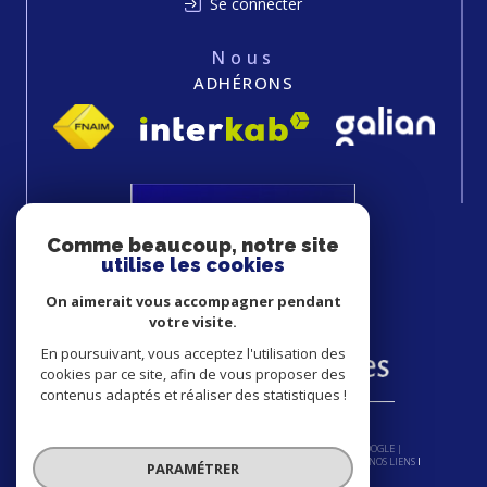
Se connecter
Nous
ADHÉRONS
Comme beaucoup, notre site
utilise les cookies
On aimerait vous accompagner pendant
votre visite.
En poursuivant, vous acceptez l'utilisation des
cookies par ce site, afin de vous proposer des
contenus adaptés et réaliser des statistiques !
© 2026 | TOUS DROITS RÉSERVÉS | TRADUCTION POWERED BY GOOGLE |
NOS HONORAIRES
PLAN DU SITE
MENTIONS LÉGALES
ADMIN
NOS LIENS
PARAMÉTRER
POLITIQUE RGPD
COOKIES